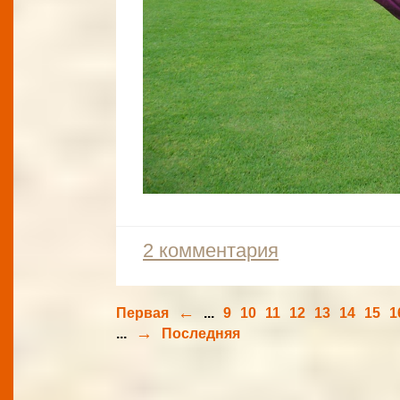
2 комментария
←
Первая
...
9
10
11
12
13
14
15
1
→
...
Последняя