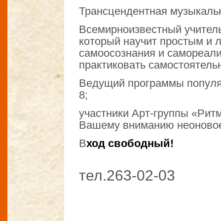
Трансцендентная музыкальн
Всемирноизвестный учитель
который научит простым и 
самоосознания и самореали
практиковать самостоятель
Ведущий программы популя
8;
участники Арт-группы «Рит
Вашему вниманию неоновое
В
ход свободный!
тел.263-02-03