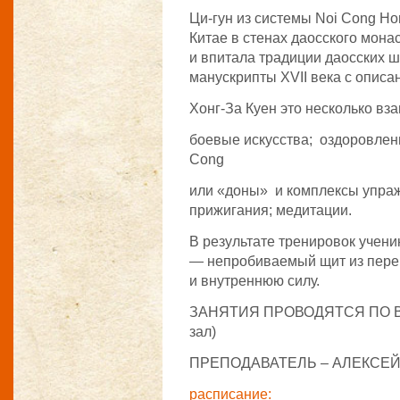
Ци-гун из системы Noi Cong Ho
Китае в стенах даосского мона
и впитала традиции даосских ш
манускрипты XVII века с описа
Хонг-За Куен это несколько в
боевые искусства; оздоровлен
Cong
или «доны» и комплексы упра
прижигания; медитации.
В результате тренировок учен
— непробиваемый щит из переп
и внутреннюю силу.
ЗАНЯТИЯ ПРОВОДЯТСЯ ПО ВТО
зал)
ПРЕПОДАВАТЕЛЬ – АЛЕКСЕ
расписание: