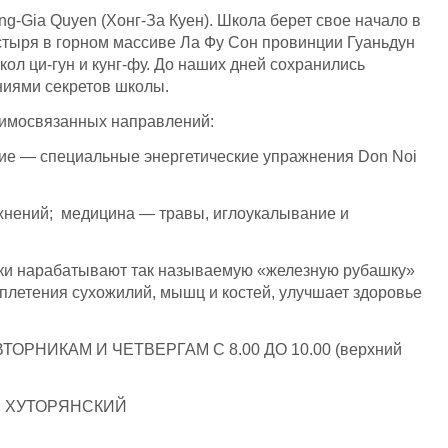
ng-Gia Quyen (Хонг-За Куен). Школа берет свое начало в
стыря в горном массиве Ла Фу Сон провинции Гуаньдун
кол ци-гун и кунг-фу. До наших дней сохранились
ниями секретов школы.
заимосвязанных направлений:
ие — специальные энергетические упражнения Don Noi
жнений; медицина — травы, иглоукалывание и
ики нарабатывают так называемую «железную рубашку»
летения сухожилий, мышц и костей, улучшает здоровье
РНИКАМ И ЧЕТВЕРГАМ С 8.00 ДО 10.00 (верхний
Й ХУТОРЯНСКИЙ