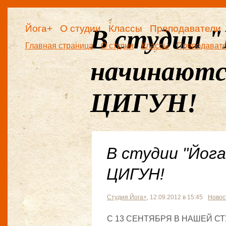
Йога+
О студии
Классы
Преподаватели
В студии "
Главная страница
О студии
Классы
Преподават
начинаютс
ЦИГУН!
В студии "Йог
ЦИГУН!
Студия Йога+
, 12.09.2012 в 15:45
Новос
С 13 СЕНТЯБРЯ В НАШЕЙ С