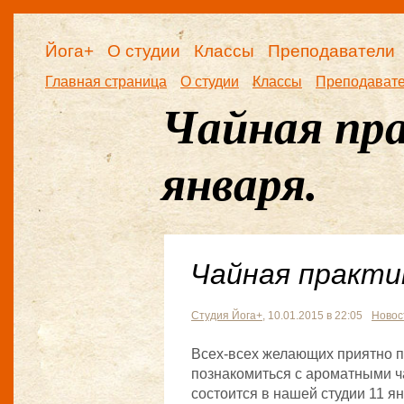
Йога+
О студии
Классы
Преподаватели
Главная страница
О студии
Классы
Преподават
Чайная пра
января.
Чайная практик
Студия Йога+
, 10.01.2015 в 22:05
Новос
Всех-всех желающих приятно пр
познакомиться с ароматными ч
состоится в нашей студии 11 я