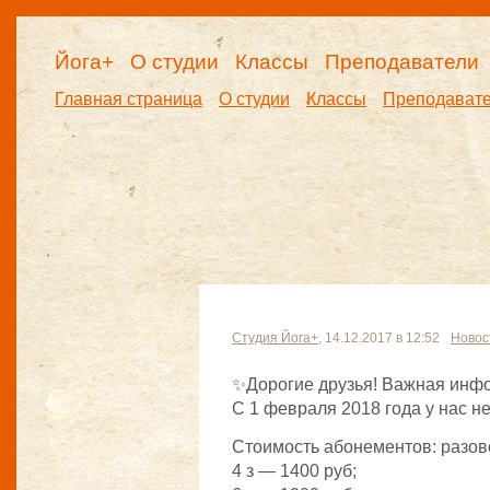
Йога+
О студии
Классы
Преподаватели
Главная страница
О студии
Классы
Преподават
Студия Йога+
, 14.12.2017 в 12:52
Новос
✨Дорогие друзья! Важная инф
С 1 февраля 2018 года у нас 
Стоимость абонементов: разов
4 з — 1400 руб;