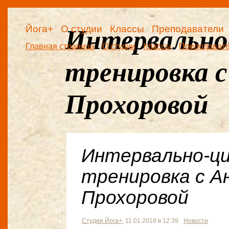
Йога+
О студии
Классы
Преподаватели
Интервально
Главная страница
О студии
Классы
Преподават
тренировка 
Прохоровой
Интервально-ци
тренировка с А
Прохоровой
Студия Йога+
, 11.01.2018 в 12:39
Новости