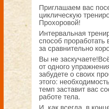
Приглашаем вас посе
циклическую трениро
Прохоровой!
Интервальная трени
способ проработать
за сравнительно кор
Вы не заскучаете!Вс
от одного упражнени
забудете о своих про
этого: необходимост
темп заставит вас со
работе тела.
И, как всегда, в конц