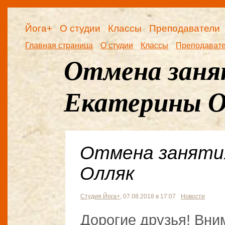
Йога+
О студии
Классы
Преподаватели
Главная страница
О студии
Классы
Преподават
Отмена заня
Екатерины О
Отмена заняти
Олляк
Студия Йога+
, 07.08.2018 в 17:07
Новости
Дорогие друзья! Вни