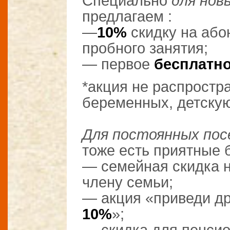
Специально
для нов
предлагаем :
—
10%
скидку на або
пробного занятия;
— первое
бесплатно
*акция не распростра
беременных, детскую 
⠀
Для постоянных по
тоже есть приятные 
— семейная скидка 
члену семьи;⠀
— акция «приведи др
10%
»;⠀
— скидка для пенси