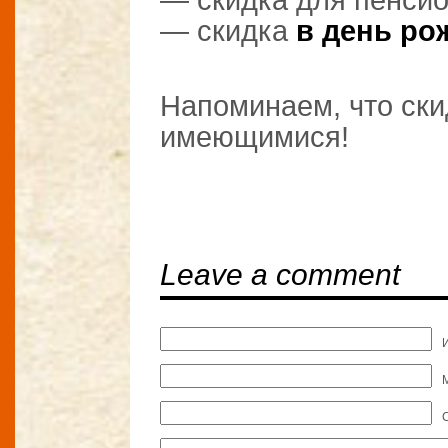
— скидка
в день ро
⠀
Напоминаем, что ск
имеющимися!
⠀
Leave a comment
M