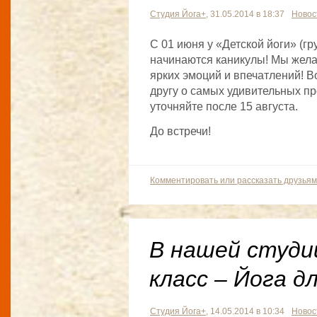
Студия Йога+
, 31.05.2014 в 18:37
Новос
С 01 июня у «Детской йоги» (
начинаются каникулы! Мы жел
ярких эмоций и впечатлений! В
другу о самых удивительных пр
уточняйте после 15 августа.
До встречи!
Комментировать или рассказать друзьям
В нашей студи
класс – Йога дл
Студия Йога+
, 14.05.2014 в 10:34
Новос