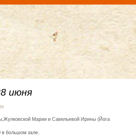
28 июня
ти
ы,Жулковской Марии и Савельевой Ирины (Йога
 в большом зале.