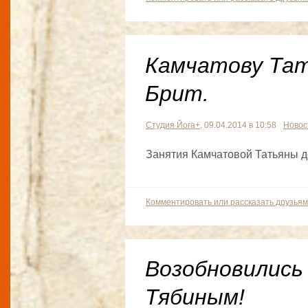
Камчатову Тат
Брит.
Студия Йога+
, 09.04.2014 в 10:58
Новос
Занятия Камчатовой Татьяны до
Комментировать или рассказать друзьям
Возобновились
Тябиным!