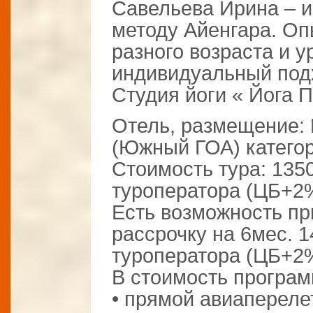
Савельева Ирина – и
методу Айенгара. Оп
разного возраста и у
индивидуальный под
Студия йоги « Йога П
Отель, размещение:
(Южный ГОА) катег
Стоимость тура: 1350
туроператора (ЦБ+2%
Есть возможность пр
рассрочку на 6мес. 1
туроператора (ЦБ+2%
В стоимость програ
• прямой авиапереле