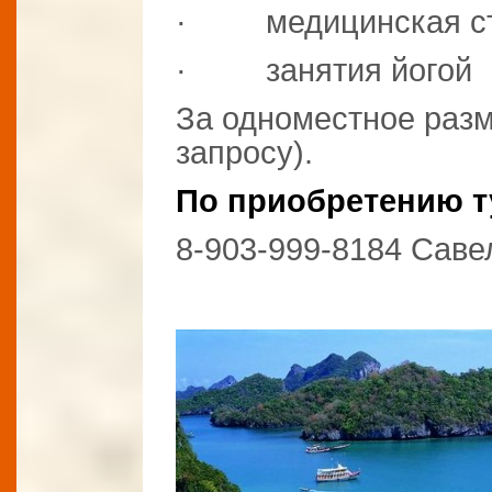
· медицинская ст
· занятия йогой
За одноместное раз
запросу).
По приобретению т
8-903-999-8184 Саве