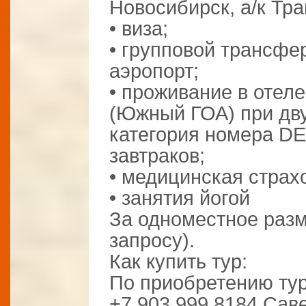
Новосибирск, а/к Тра
• виза;
• групповой трансфер
аэропорт;
• проживание в оте
(Южный ГОА) при дв
категория номера D
завтраков;
• медицинская страх
• занятия йогой
За одноместное раз
запросу).
Как купить тур:
По приобретению ту
+7 903 999 8184 Сав