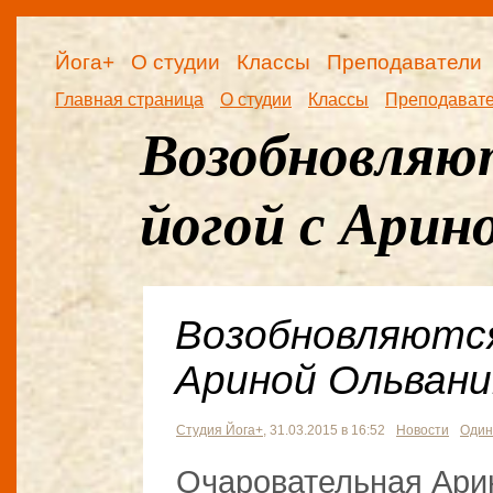
Йога+
О студии
Классы
Преподаватели
Главная страница
О студии
Классы
Преподават
Возобновляю
йогой с Арин
Возобновляются
Ариной Ольвани
Студия Йога+
, 31.03.2015 в 16:52
Новости
Один
Очаровательная Ари