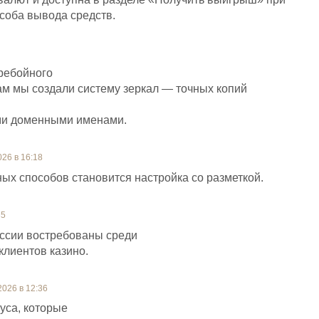
соба вывода средств.
ребойного
ам мы создали систему зеркал — точных копий
ми доменными именами.
26 в 16:18
ых способов становится настройка со разметкой.
35
ссии востребованы среди
клиентов казино.
2026 в 12:36
нуса, которые