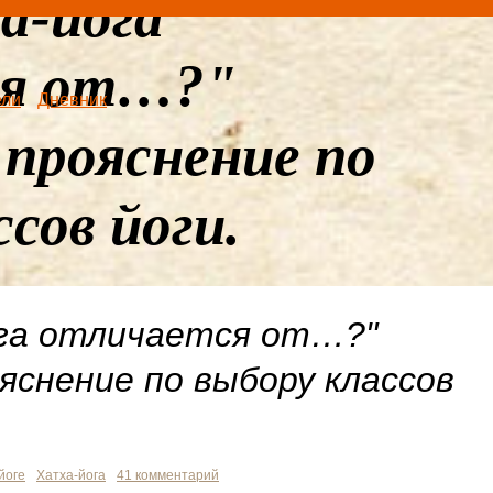
а-йога
ся от…?"
ели
Дневник
прояснение по
сов йоги.
га отличается от…?"
яснение по выбору классов
йоге
Хатха-йога
41 комментарий