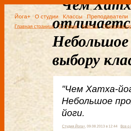
"Чем Хатх
Йога+
О студии
Классы
Преподаватели
отличает
Главная страница
О студии
Классы
Преподават
Небольшое 
выбору клас
"Чем Хатха-йо
Небольшое про
йоги.
Студия Йога+
, 09.08.2013 в 12:44
Все о 