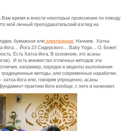
ь Вам время и внести некоторые прояснения по поводу
Это мой личный преподавательский взгляд на
тудии, бумажное или
электронное
. Начнем. Хатха-
-йога… Йога 23 Сидерского… Baby Yoga… О, Боже!
ость. Есть Хатха-йога. В основном, это асаны
гов). И есть множество отличных методов эти
 отличия, например, порядок и акценты выполнения
ь традиционные методы, или современные наработки.
— хатха-йога или, говорим упрощенно, асаны
о фундамент практики йоги вообще, с него и начинают.