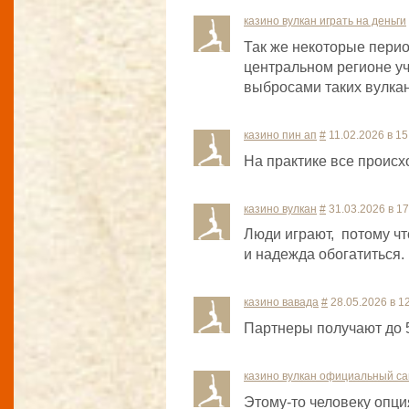
казино вулкан играть на деньги
Так же некоторые пери
центральном регионе 
выбросами таких вулка
казино пин ап
#
11.02.2026 в 15
На практике все происх
казино вулкан
#
31.03.2026 в 17
Люди играют, потому чт
и надежда обогатиться.
казино вавада
#
28.05.2026 в 1
Партнеры получают до 
казино вулкан официальный са
Этому-то человеку опц