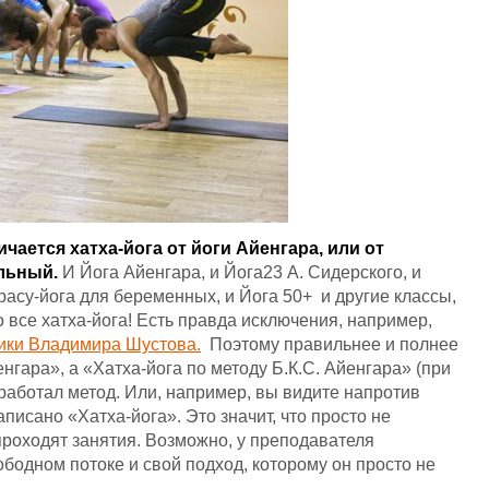
чается хатха-йога от йоги Айенгара, или от
ильный.
И Йога Айенгара, и Йога23 А. Сидерского, и
расу-йога для беременных, и Йога 50+ и другие классы,
 все хатха-йога! Есть правда исключения, например,
ики Владимира Шустова.
Поэтому правильнее и полнее
нгара», а «Хатха-йога по методу Б.К.С. Айенгара» (при
работал метод. Или, например, вы видите напротив
писано «Хатха-йога». Это значит, что просто не
проходят занятия. Возможно, у преподавателя
бодном потоке и свой подход, которому он просто не