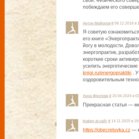
свой. Физического сове
побеждаем его соверше
Антон Майоров
#
06.12.2016 в 
Я советую ознакомиться
его книге «Энергопракт
йогу в молодости. Дов
энергопрактик, разработ
короткие сроки активир
усилить энергетические
knigi.ru/energopraktiki
. У
оздоровительным техно
Анна Фролова
#
20.04.2024 в 0
Прекрасная статья — мн
kraken at сайт
#
14.11.2025 в 19
https://obecretuvka.cz
— к