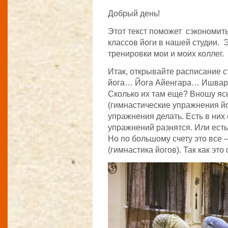
Добрый день!
Этот текст поможет сэкономит
классов йоги в нашей студии. 
тренировки мои и моих коллег.
Итак, открывайте расписание с
йога… Йога Айенгара… Ишвара
Сколько их там еще? Вношу ясн
(гимнастические упражнения йо
упражнения делать. Есть в них
упражнений разнятся. Или ест
Но по большому счету это все 
(гимнастика йогов). Так как эт