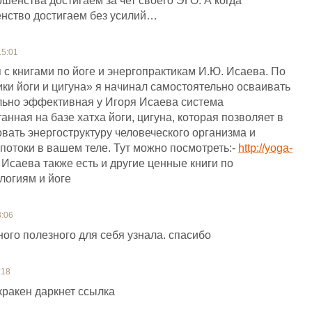
ршенства достигаем за чет своего ЭГО. А когда
нство достигаем без усилий…
15:01
 с книгами по йоге и энергопрактикам И.Ю. Исаева. По
ики йоги и цигуна» я начинал самостоятельно осваивать
ольно эффективная у Игоря Исаева система
анная на базе хатха йоги, цигуна, которая позволяет в
овать энергоструктуру человеческого организма и
 потоки в вашем теле. Тут можно посмотреть:-
http://yoga-
 Исаева также есть и другие ценные книги по
логиям и йоге
3:06
ого полезного для себя узнала. спасибо
:18
ракен даркнет ссылка