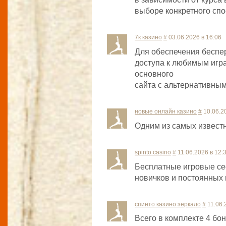
выборе конкретного спо
7к казино
#
03.06.2026 в 16:06
Для обеспечения беспе
доступа к любимым игр
основного
сайта с альтернативны
новые онлайн казино
#
10.06.20
Одним из самых известн
spinto casino
#
11.06.2026 в 12:
Бесплатные игровые се
новичков и постоянных 
спинто казино зеркало
#
11.06.
Всего в комплекте 4 бо