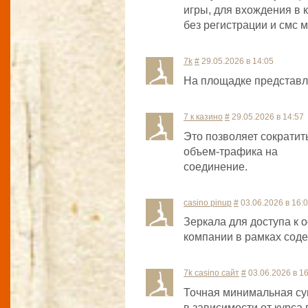
игры, для вхождения в 
без регистрации и смс 
7k
#
29.05.2026 в 14:05
На площадке представ
7 к казино
#
29.05.2026 в 14:57
Это позволяет сократит
объем-трафика на
соединение.
casino pinup
#
03.06.2026 в 16:
Зеркала для доступа к 
компании в рамках соде
7k casino сайт
#
03.06.2026 в 16
Точная минимальная су
в зависимости от курса