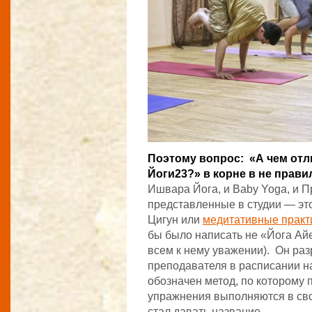
Поэтому вопрос: «А чем отли
Йоги23?» в корне в не прав
Ишвара Йога, и Baby Yoga, и П
представленные в студии — это
Цигун или
медитативные практ
бы было написать не «Йога Айе
всем к нему уважении). Он раз
преподавателя в расписании на
обозначен метод, по которому 
упражнения выполняются в сво
стал давать название.