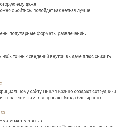
которую ему даже
можно обойтись, подойдет как нельзя лучше.
лены популярные форматы развлечений.
ь избыточных сведений внутри выдаче плюс снизить
03
официальному сайту ПинАп Казино создают сотрудники
йствия клиентам в вопросах обхода блокировок.
:03
мма может меняться
 валют и доступна в разделе «Получить выигрыш» при