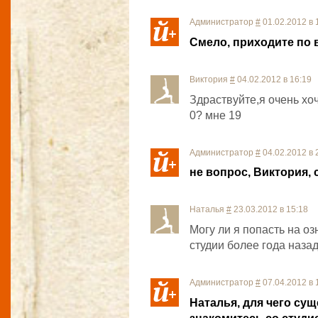
Администратор
#
01.02.2012 в 
Смело, приходите по
Виктория
#
04.02.2012 в 16:19
Здраствуйте,я очень хоч
0? мне 19
Администратор
#
04.02.2012 в 
не вопрос, Виктория, 
Наталья
#
23.03.2012 в 15:18
Могу ли я попасть на о
студии более года наза
Администратор
#
07.04.2012 в 
Наталья, для чего су