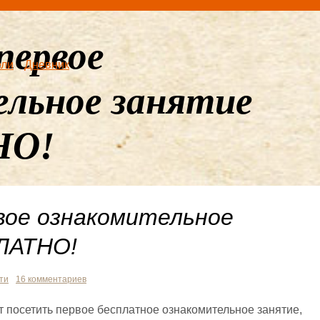
первое
ели
Дневник
ельное занятие
НО!
ое ознакомительное
ЛАТНО!
ти
16 комментариев
 посетить первое бесплатное ознакомительное занятие,