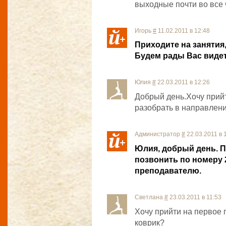
выходные почти во все 
Игорь
#
11.02.2011 в 12:48
Приходите на занятия
Будем рады Вас видет
Юлия
#
22.03.2011 в 12:26
Добрый день.Хочу прийти
разобрать в направлени
Администратор
#
22.03.2011 в 
Юлия, добрый день. 
позвонить по номеру 
преподавателю.
Светлана
#
23.03.2011 в 11:53
Хочу прийти на первое 
коврик?