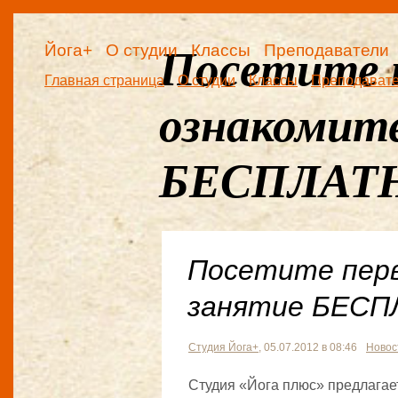
Йога+
О студии
Классы
Преподаватели
Посетите 
Главная страница
О студии
Классы
Преподават
ознакомит
БЕСПЛАТ
Посетите перв
занятие БЕСП
Студия Йога+
, 05.07.2012 в 08:46
Новос
Студия «Йога плюс» предлагает