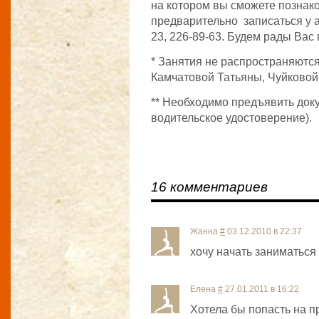
на котором вы сможете познак
предварительно записаться у а
23, 226-89-63. Будем рады Вас 
* Занятия не распространяютс
Камчатовой Татьяны, Чуйковой
** Необходимо предъявить док
водительское удостоверение).
16 комментариев
Жанна
#
03.12.2010 в 22:37
хочу начать заниматься
Елена
#
27.01.2011 в 16:22
Хотела бы попасть на пр