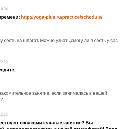
18:34
 времени:
http://yoga-plus.ru/practice/schedule/
у сесть на шпагат. Можно узнать,смогу ли я сесть у вас
22:13
сядите.
знакомительное занятие, если занималась в вашей
д?
12:22
ществуют ознакомительные занятия? Вы