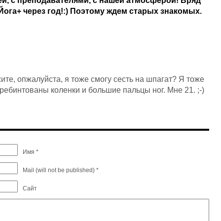
ей, с преподавателями, с нашей атмосферой! Вряд
Йога+ через год!:) Поэтому ждем старых знакомых.
ите, опжалуйста, я тоже смогу сесть на шпагат? Я тоже
еребинтованы коленки и большие пальцы ног. Мне 21. ;-)
Имя *
Mail (will not be published) *
Сайт