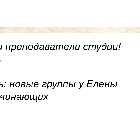
и преподаватели студии!
ти
ь: новые группы у Елены
ачинающих