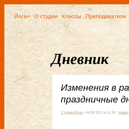
Йога+
О студии
Классы
Преподаватели
Дневник
Изменения в р
праздничные д
Студия Йога+
, 04.06.2012 в 11:19
Новос