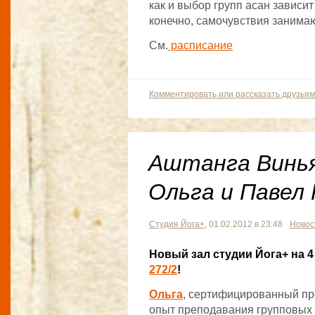
как и выбор групп асан зависит
конечно, самочувствия занима
См.
расписание
Комментировать или рассказать друзьям
Аштанга Винья
Ольга и Павел
Студия Йога+
, 01.02.2012 в 23:48
Новос
Новый зал студии Йога+ на 
272/2
!
Ольга
, сертифицированный пр
опыт преподавания групповых 