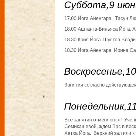
Суббота,9 июн
17.00 Йога Айенгара. Тасун Л
18.00 Аштанга-Виньяса Йога. А
18.30 Крия Йога. Шустов Влад
18.30 Йога Айенгара. Ирина С
Воскресенье,1
Занятия согласно действующе
Понедельник,1
Все занятия отменяются! Учен
Семикашевой, ждем Вас в воскр
Хатха Йога. Верхний зал или к