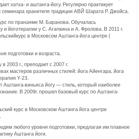
ает хатха- и аштанга-йогу. Регулярно практикует
к семинара хранителя традиции АВЙ Шарата Р. Джойса.
рс по пранаяме М. Баранова. Обучалась
и йоготерапии у С. Агапкина и А. Фролова. В 2011 г.
льскийкурс в Московсом Аштанга-йога центре (
ня подготовки и возраста.
 в 2003 г., преподает с 2007 г.
вах мастеров различных стилей: йога Айенгара, йога
ерапия Y-23.
ует Аштанга-виньяса йогу — стиль, который наиболее
ознание. В 2009г. прошел базовый курс по Аштанга-
льский курс в Московском Аштанга йога центре
.
людям любого уровня подготовки, предлагая им плавное
ктику Аштанга йоги.