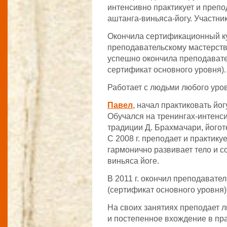
интенсивно практикует и препод
аштанга-виньяса-йогу. Участни
Окончила сертификационный ку
преподавательскому мастерству 
успешно окончила преподавате
сертификат основного уровня).
Работает с людьми любого уров
Павел
, начал практиковать йогу
Обучался на тренингах-интенси
традиции Д. Брахмачари, йогот
С 2008 г. преподает и практик
гармонично развивает тело и с
виньяса йоге.
В 2011 г. окончил преподавате
(сертификат основного уровня)
На своих занятиях преподает 
и постепенное вхождение в пра