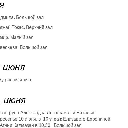
я
юдмила. Большой зал
джай Токас. Верхний зал
имир. Малый зал
авельева. Большой зал
0 июня
му расписанию.
1 июня
ики групп Александра Легостаева и Натальи
есенье 10 июня, в 10 утра к Елизавете Дорониной.
 Агнии Калмазан в 10.30. Большой зал