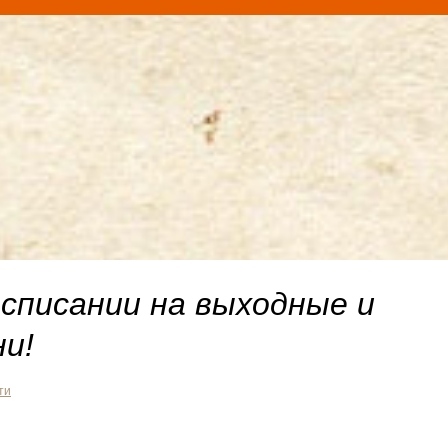
асписании на выходные и
ни!
ти