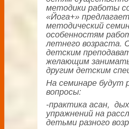
методики работы с
«Йога+» предлагае
методический семин
особенностям работ
летнего возраста. 
детским преподават
желающим заниматьс
другим детским спе
На семинаре будут
вопросы:
-практика асан, ды
упражнений на расс
детьми разного воз