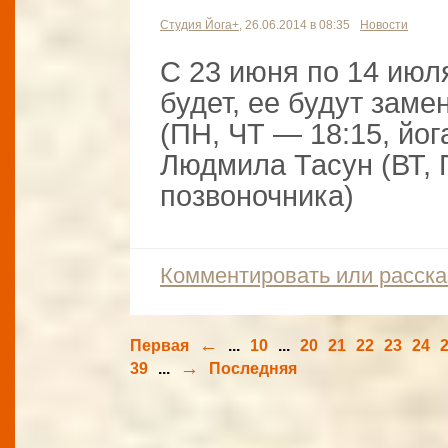
Студия Йога+
, 26.06.2014 в 08:35
Новости
C 23 июня по 14 июл
будет, ее будут зам
(ПН, ЧТ — 18:15, йо
Людмила Тасун (ВТ, 
позвоночника)
Комментировать или расска
←
Первая
...
10
...
20
21
22
23
24
→
39
...
Последняя