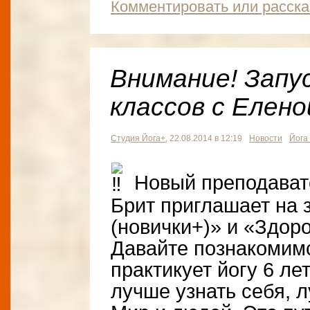
Комментировать или расска
Внимание! Запу
классов с Елено
Студия Йога+
, 22.08.2014 в 12:19
Новости
Йога
Новый преподават
Брит приглашает на 
(новички+)» и «Здор
Давайте познакомим
практикует йогу 6 ле
лучше узнать себя, 