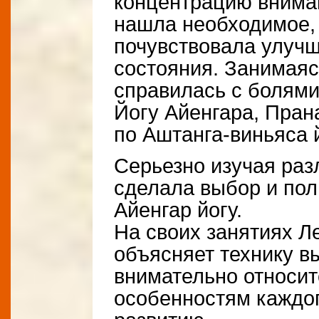
концентрацию вниман
нашла необходимое, 
почувствовала улуч
состояния. Занимаясь
справилась с болями
Йогу Айенгара, Пран
по Аштанга-виньяса й
Серьезно изучая раз
сделала выбор и пол
Айенгар йогу.
На своих занятиях Л
объясняет технику в
внимательно относи
особенностям каждог