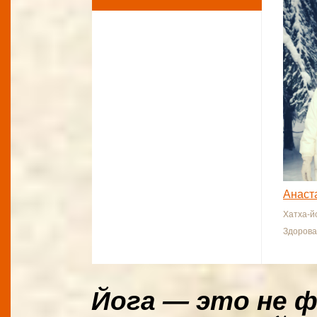
Анаст
Хатха-й
Здорова
Йога — это не 