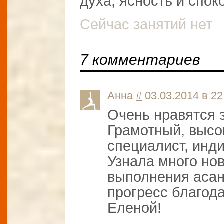
духа, ясность и спок
Сейчас занятий нет
7 комментариев
Анна
#
03.03.2014 в 22
Очень нравятся 
Грамотный, выс
специалист, инд
Узнала много но
выполнения асан
прогресс благод
Еленой!