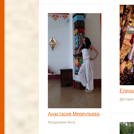
Елена
Детская
Анастасия Меркульева
Кундалини-йога