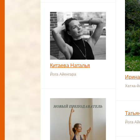
Китаева Наталья
Йога Айенгара
Ирина
Хатха-й
Татья
Йога Ай