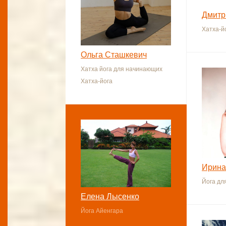
Дмитр
Хатха-й
Ольга Сташкевич
Хатха йога для начинающих
Хатха-йога
Ирина
Йога дл
Елена Лысенко
Йога Айенгара