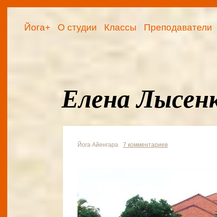
Йога+
О студии
Классы
Преподаватели
Елена Лысен
Йога Айенгара
7 комментариев