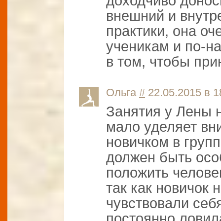
доходчиво доно
внешний и внутр
практики, она оч
ученикам и по-н
в том, чтобы при
Ольга
#
22.05.2015 в 1
Занятия у Лены 
мало уделяет вн
новичком в групп
должен быть осо
положить человек
так как новичок 
чувствовали себ
постоянно ловил