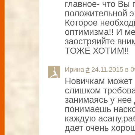
главное- что Вы
положительной эн
Которое необход
оптимизма!! И ме
заостряийте вни
ТОЖЕ ХОТИМ!!
Ирина
#
24.11.2015 в 0
Новичкам может 
слишком требоват
занимаясь у нее 
понимаешь наско
каждую асану,ра
дает очень хоро