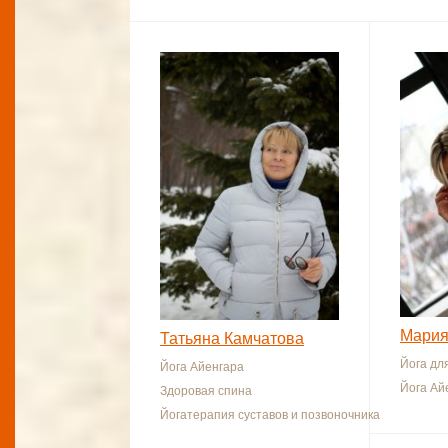
Мария
Татьяна Камчатова
Йога дл
Йога Айенгара
Йога Ай
Здоровая спина
Йогатерапия суставов и позвоночника