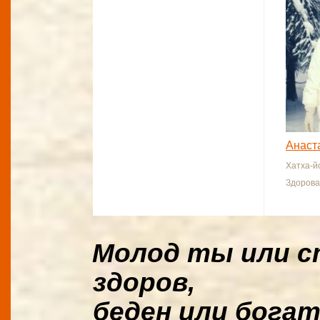
Анаст
Хатха-й
Здорова
Молод ты или с
здоров,
беден или богат