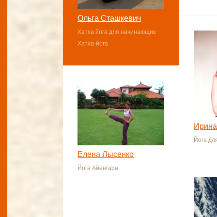
Ольга Сташкевич
Хатха йога для начинающих
Хатха-йога
Ирина
Йога дл
Елена Лысенко
Йога Айенгара