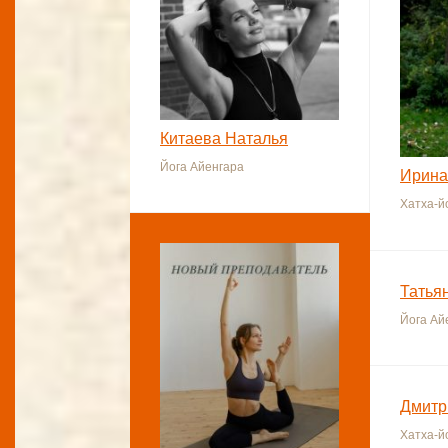
Китаева Наталья
Йога Айенгара
Ирина
Хатха-й
Татья
Йога Ай
Дмитр
Хатха-й