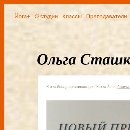
Йога+
О студии
Классы
Преподаватели
Ольга Сташк
Хатха йога для начинающих
Хатха-йога
2 комм