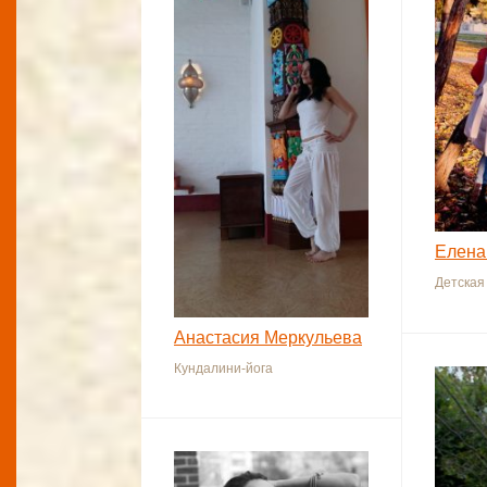
Елена
Детская
Анастасия Меркульева
Кундалини-йога