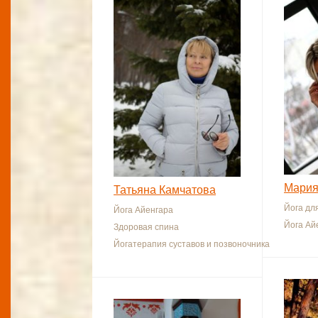
Мария
Татьяна Камчатова
Йога дл
Йога Айенгара
Йога Ай
Здоровая спина
Йогатерапия суставов и позвоночника