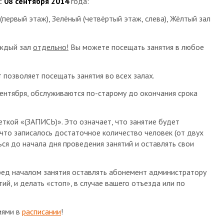
 с
08 сентября 2014
года:
 (первый этаж), Зелёный (четвёртый этаж, слева), Жёлтый зал
аждый зал
отдельно!
Вы можете посещать занятия в любое
 позволяет посещать занятия во всех залах.
ентября, обслуживаются по-старому до окончания срока
меткой «(ЗАПИСЬ)». Это означает, что занятие будет
 что записалось достаточное количество человек (от двух
ся до начала дня проведения занятий и оставлять свои
еред началом занятия оставлять абонемент администратору
тий, и делать «стоп», в случае вашего отъезда или по
иями в
расписании
!