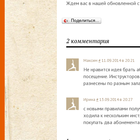
Ждем вас в нашей обновленной с
Поделиться...
2 комментария
Максим
#
11.09.2014 в 20:21
Не нравится идея брать а
посещение. Инструкторов,
разнесены по разным зала
Ирина
#
13.09.2014 в 20:27
с новыми правилами получ
ходила к нескольким инс
покупать два абонемента