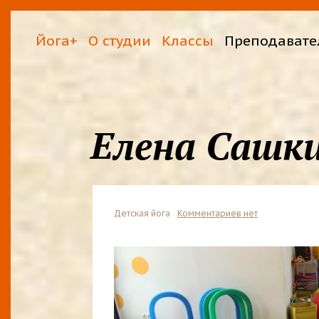
Йога+
О студии
Классы
Преподавате
Елена Сашк
Детская йога
Комментариев нет