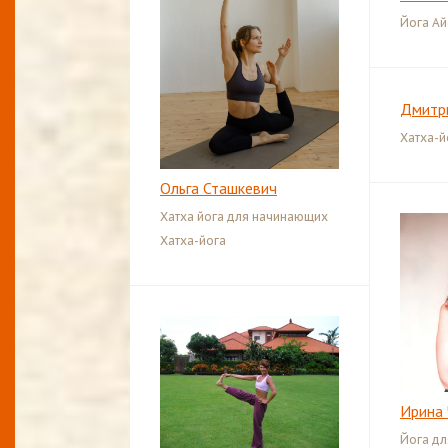
Йога Ай
Дмитр
Хатха-й
Ольга Сташкевич
Хатха йога для начинающих
Хатха-йога
Ирина 
Йога д