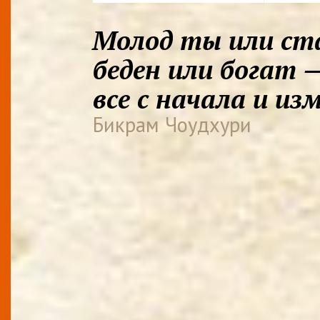
Молод ты или ста
беден или богат 
все с начала и и
Бикрам Чоудхури