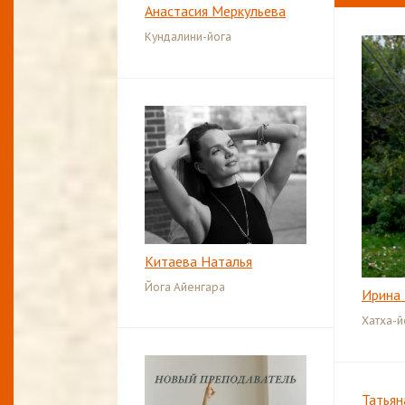
Анастасия Меркульева
Кундалини-йога
Китаева Наталья
Йога Айенгара
Ирина 
Хатха-й
Татьян